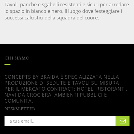
Tavoli, panche e sgabelli resistenti e sicuri per arredare
lo spazio in bianco e nero. Il luogo dove festeggiare i
successi calcistici della squadra del cuore.
CHI SIAMO
CONCEPTS BY BRAIDA È SPECIALIZZATA NELLA
PRODUZIONE DI SEDUTE E TAVOLI SU MISURA
PER IL MERCATO CONTRACT: HOTEL, RISTORANTI,
NAVI DA CROCIERA, AMBIENTI PUBBLICI E
COMUNITÀ.
NEWSLETTER