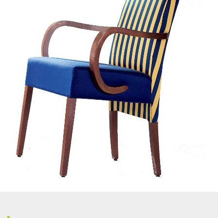
Le
sedie e i
tavoli Concepts by Braida
a catalogo
sono progettati per essere
personalizzati
.
Rivestimenti, finiture e componibilità rendono le nostre