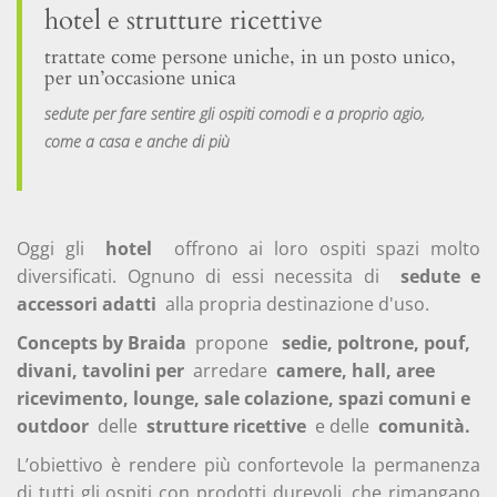
hotel e strutture ricettive
sedute flessibili e adattabili. I tavoli in
legno,
metallo, inox, con piano in laminato HPL,
trattate come persone uniche, in un posto unico,
stratificato, impiallacciato, massello o nobilitato,
per un’occasione unica
werzalit in varie dimensioni e forme, allungabili o
pieghevoli, alti o da caffè
, sono pensati per
sedute per fare sentire gli ospiti comodi e a proprio agio,
rispondere alle esigenze più diverse di
ristoranti,
come a casa e anche di più
fast-food, hotel, sale conferenza o riunione,
comunità
.
La realizzazione di progetti originali, a partire da
un’idea, da un disegno, fanno di
Concepts by Braida il
Oggi gli
hotel
offrono ai loro ospiti spazi molto
partner naturale per lo sviluppo di ambienti su
diversificati. Ognuno di essi necessita di
sedute e
misura.
accessori adatti
alla propria destinazione d'uso.
Concepts by Braida
propone
sedie, poltrone, pouf,
divani, tavolini per
arredare
camere, hall, aree
Button
ricevimento, lounge, sale colazione, spazi comuni e
outdoor
delle
strutture ricettive
e delle
comunità.
L’obiettivo è rendere più confortevole la permanenza
di tutti gli ospiti con prodotti durevoli, che rimangano