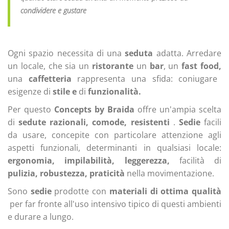
condividere e gustare
Ogni spazio necessita di una
seduta
adatta. Arredare
un locale, che sia un
ristorante
un
bar
,
un
fast food,
una
caffetteria
rappresenta una sfida: coniugare
esigenze di
stile
e
di
funzionalità.
Per questo
Concepts by Braida
offre un'ampia scelta
di
sedute razionali, comode, resistenti
.
Sedie
facili
da usare, concepite con particolare attenzione agli
aspetti funzionali, determinanti in qualsiasi locale:
ergonomia,
impilabilità,
leggerezza,
facilità di
pulizia,
robustezza,
praticità
nella movimentazione.
Sono
sedie
prodotte con
materiali di ottima qualità
per far fronte all'uso intensivo tipico di questi ambienti
e durare a lungo.