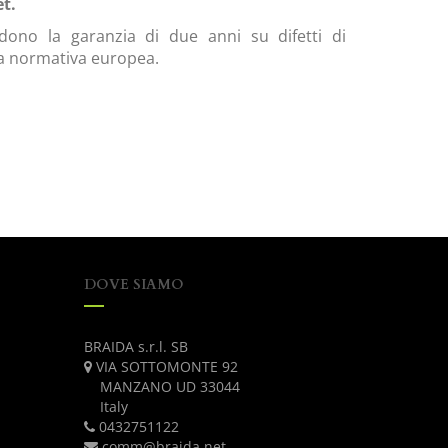
t.
dono la garanzia di due anni su difetti di
 la normativa europea.
DOVE SIAMO
BRAIDA s.r.l. SB
VIA SOTTOMONTE 92
MANZANO UD 33044
Italy
0432751122
comm@braida.net