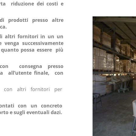
orta
riduzione dei costi
e
di prodotti presso altre
ca.
i altri fornitori in un un
ce venga successivamente
 quanto possa essere
più
i con
consegna presso
tta
all’utente finale,
con
 con altri fornitori per
montati con un concreto
orto e sugli eventuali dazi.