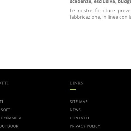
scadenze, esclusiva, budge
Le nostre forniture preve
fabbricazione, in linea con
TTI
LINKS
TI
SITE MAP
 SOFT
NEWS
 DYNAMICA
CONTATTI
 OUTDOOR
PRIVACY POLICY