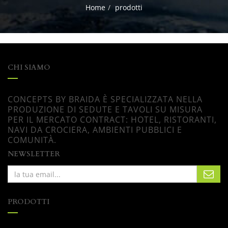
Home
prodotti
CHI SIAMO
CONCEPTS BY BRAIDA È SPECIALIZZATA NELLA
PRODUZIONE DI SEDUTE E TAVOLI SU MISURA
PER IL MERCATO CONTRACT: HOTEL, RISTORANTI,
NAVI DA CROCIERA, AMBIENTI PUBBLICI E
COMUNITÀ.
NEWSLETTER
PRODOTTI