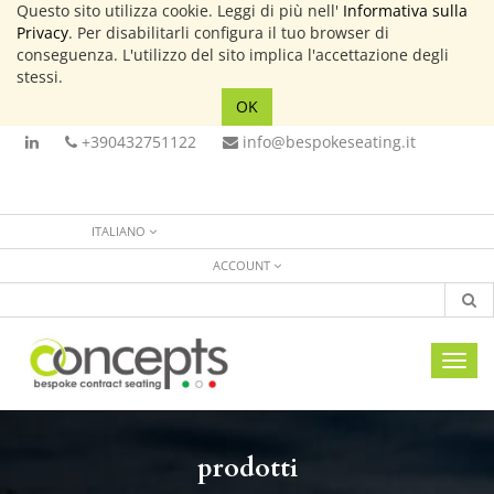
Questo sito utilizza cookie. Leggi di più nell'
Informativa sulla
Privacy
. Per disabilitarli configura il tuo browser di
conseguenza. L'utilizzo del sito implica l'accettazione degli
stessi.
OK
+390432751122
info@bespokeseating.it
ITALIANO
ACCOUNT
Toggl
navig
prodotti